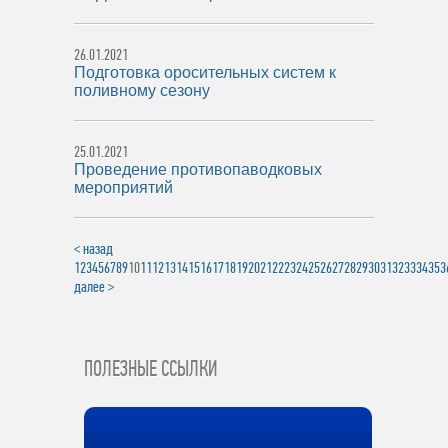
26.01.2021
Подготовка оросительных систем к
поливному сезону
25.01.2021
Проведение противопаводковых
мероприятий
< назад
1
2
3
4
5
6
7
8
9
10
11
12
13
14
15
16
17
18
19
20
21
22
23
24
25
26
27
28
29
30
31
32
33
34
35
3
далее >
ПОЛЕЗНЫЕ ССЫЛКИ